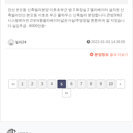
안산 본오동 신축빌라분양 이호초부근 방 3 화장실 2 엘리베이터 설치된 신
축빌라​안산 본오동 이호초 부근 풀하우스 신축빌라 분양합니다.​큰방3/화2
시스템에어컨 2대대형엘리베이터넓은거실/주방​정말 튼튼하게 잘 지었습니
다.실입주금 : 8000만원~
2022-01-03 14:39:05
빌라24
분양정보
결과 더보기
1
2
3
4
6
7
8
9
10
5