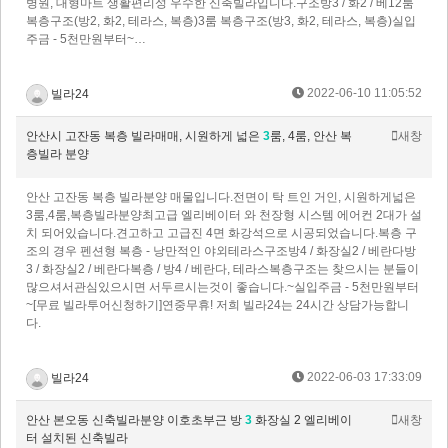
병원, 대형마트 생활편리성 우수한 신축빌라입니다.구조방3 / 화2 / 베12룸
복층구조(방2, 화2, 테라스, 복층)3룸 복층구조(방3, 화2, 테라스, 복층)실입
주금 - 5천만원부터~…
2022-06-10 11:05:52
빌라24
안산시 고잔동 복층 빌라매매, 시원하게 넓은
3
룸, 4룸, 안산 복
새창
층빌라 분양
안산 고잔동 복층 빌라분양 매물입니다.전면이 탁 트인 거인, 시원하게넓은
3룸,4룸,복층빌라분양최고급 엘리베이터 와 천장형 시스템 에어컨 2대가 설
치 되어있습니다.견고하고 고급진 4면 화강석으로 시공되었습니다.복층 구
조의 경우 펜션형 복층 - 낭만적인 야외테라스구조방4 / 화장실2 / 베란다방
3 / 화장실2 / 베란다복층 / 방4 / 베란다, 테라스복층구조는 찾으시는 분들이
많으셔서관심있으시면 서두르시는것이 좋습니다.~실입주금 - 5천만원부터
~[무료 빌라투어신청하기]연중무휴! 저희 빌라24는 24시간 상담가능합니
다.
2022-06-03 17:33:09
빌라24
안산 본오동 신축빌라분양 이호초부근 방
3
화장실 2 엘리베이
새창
터 설치된 신축빌라