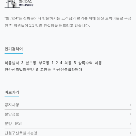
"빌라24"는 전화문의나 방문하시는 고객님의 편의를 위해 안산 토박이들로 구성
된 전 직원들이 1:1 맞춤 컨설팅을 해드리고 있습니다.
인기검색어
복층빌라
3
본오동
부곡동
1
2
4
와동
5
상록수역
이동
안산신축빌라분양
8
고잔동
안산신축빌라매매
바로가기
공지사항
분양정보
분양 TIPS!
단원구신축빌라분양