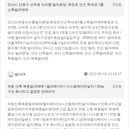
안산시 단원구 선부동 쓰리룸 빌라분양, 화정초 인근 학세권
3
룸
새창
신축빌라매매
안산선부동쓰리룸빌라분양,화정초인근학세권3룸신축빌라매매화정초 도
보3분, 선부중 도보 2분신안산선 서해선 선부역, 달미역 도보7분정지공원,
달미공원 인접서안산 IC 진입 용이 (영동고속도로)필로티구조 주차장 완비 /
대형 엘리베이터 설치구조방3 화장실2실입주금 : 4000만원 부터~생애최초
대출 80%가능외국인도80%대출가능[다이렉트 무료 빌라투어신청하기]연
중무휴! 저희 빌라24는 24시간 상담가능합니다. 안산 빌라, 안산 빌라매매,
안산 빌라분양, 안산 신축빌라, 안산 신축빌라매매, 안산 신축빌라분양, 안산
복층빌라, 안산 복층빌라매…
2022-09-19 13:19:37
빌라24
와동 신축 복층빌라매매 / 엘리베이터 / 시스템에어컨설치 /
3
bay
새창
구조 화사하고 깔끔한 인테리어
와동신축복층빌라매매/엘리베이터/시스템에어컨설치/3bay구조화사하고깔
끔한인테리어와동복층빌라분양최고급 옵션의 와동 신축 복층빌라 분양매
물입니다.최신형 삼성비스포크 식기세척기펜트리장 / 시스템 행거 / 안방 붙
박이장아일랜드 식탁 / 동화자연마루(강마루) 시공현대엘리베이터 / 시스템
에어컨(2대) 설치3Bay 구조 화사하고 깔끔한 모던인테리어체육공원 인근,