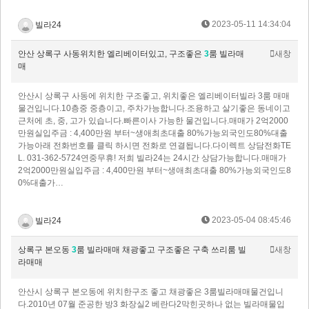
2023-05-11 14:34:04
빌라24
안산 상록구 사동위치한 엘리베이터있고, 구조좋은
3
룸 빌라매
새창
매
안산시 상록구 사동에 위치한 구조좋고, 위치좋은 엘리베이터빌라 3룸 매매
물건입니다.10층중 중층이고, 주차가능합니다.조용하고 살기좋은 동네이고
근처에 초, 중, 고가 있습니다.빠른이사 가능한 물건입니다.매매가 2억2000
만원실입주금 : 4,400만원 부터~생애최초대출 80%가능외국인도80%대출
가능아래 전화번호를 클릭 하시면 전화로 연결됩니다.다이렉트 상담전화 TE
L. 031-362-5724 연중무휴! 저희 빌라24는 24시간 상담가능합니다.매매가
2억2000만원실입주금 : 4,400만원 부터~생애최초대출 80%가능외국인도8
0%대출가…
2023-05-04 08:45:46
빌라24
상록구 본오동
3
룸 빌라매매 채광좋고 구조좋은 구축 쓰리룸 빌
새창
라매매
안산시 상록구 본오동에 위치한구조 좋고 채광좋은 3룸빌라매매물건입니
다.2010년 07월 준공한 방3 화장실2 베란다2막힌곳하나 없는 빌라매물입