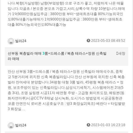
니다.북향(거실방향) 남향(부엌방향) 으로 구조가 좋고, 저렴하게 나온 매물
입니다.각골초 / 본오중 본오초 가깝고,사리,상록수역 차량 10분입니다.매매
가 1억9000만원실입주금 : 3800만원 부터~생애최초대출 80%가능외국인
도80%대출가능매매가 1억9000만원실입주금 : 3800만원 부터~생애최초
대출 80%가능외국인도80%대출가능
2023-05-03 08:49:52
빌라24
선부동 복층빌라 매매
3
룸+드레스룸 / 복층 테라스+정원 신축빌
새창
라 매매
안산 선부동 3룸+드레스룸 / 복층 테라스+정원 신축빌라 매매석수초, 중학
교 5분거리에 위치한 신축 복층빌라입니다.안산 선부동에 위치한 신축 복층
빌라 잔여세대 분양합니다.34평형 대형 3룸 빌라, 45평형 복층 테라스 + 정
원, 보조주방이 있는 신축빌라입니다.삼성식기세척기, 시스템에어컨 2대(5
층 3대), 조명 실링팬 시공11자 배면형 주방 - 고급형 화이트도장, 헤링본(동
화자연마루)시공CCTV 8채널 상시녹화, 도시가스 방법덮게 시공​공동현관
코콤 안면인식 로비폰 시공​호실구조 : 방3 화장실2(욕조) 베란다 = 타입별방
3 화장실…
2023-01-03 16:23:18
빌라24