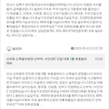
안산시 상록구 본오동12년식쓰리룸빌라매매입니다.12년식 저렴한 쓰리룸
빌라 급매물건입니다.필로티구조로 주차가능하고, 5층중에 4층 물건입니
다.채광좋고, 이호초, 이호중, 동산고 도보가능합니다.해안로, 수인산업도로
진출입 하기 좋습니다.​호실구조큰방3 화장실 2실입주금 : 3,100만원​생애최
초대출 80%가능외국인도 80%대출가능[다이렉트 무료 빌라투어신청하기]
◈매물접수 환영언제든지 연락주세요^^아래 전화번호를 클릭 하시면 전화
로 연결됩니다.다이렉트 상담전화 TEL. 031-362-5724 연중무휴! 저희 빌라2
4는 24시간 상담가능…
2023-05-15 12:47:28
빌라24
선부동 신축빌라분양 선부역, 서안산IC 인접 대형
3
룸 복층빌라
새창
매매
안산 선부동에 위치한 대형 3룸, 복층왕테라스 신축빌라 분양합니다.탁트인
거실 주방의 실용적이고 환상적인 구조입니다.각세대 삼성무풍 시스템에어
컨 2대설치 되어있고,아일랜드 대형식탁, 냉장고 설치있습니다.13인승 대형
엘리베이터 설치선일초, 원곡중, 선일중, 선부고 인접해있고,선부역, 서안산I
C 인접해있습니다.​호실구조큰방3 화장실 2 베란다큰방3 (복층) 화장실 2 베
란다 1 왕테라스실입주금 : 4000만원​생애최초대출 80%가능외국인도 80%
대출가능[다이렉트 무료 빌라투어신청하기]◈매물접수 환영언제든지 연락
주세요^^아래 전화번호를 …