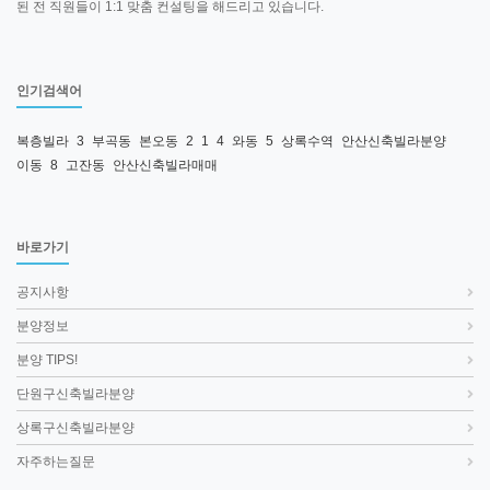
된 전 직원들이 1:1 맞춤 컨설팅을 해드리고 있습니다.
인기검색어
복층빌라
3
부곡동
본오동
2
1
4
와동
5
상록수역
안산신축빌라분양
이동
8
고잔동
안산신축빌라매매
바로가기
공지사항
분양정보
분양 TIPS!
단원구신축빌라분양
상록구신축빌라분양
자주하는질문