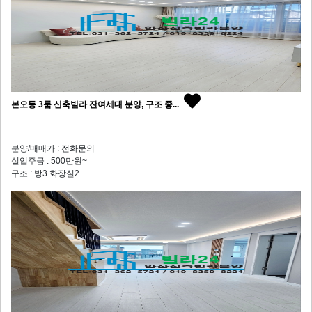
본오동 3룸 신축빌라 잔여세대 분양, 구조 좋...
분양/매매가 : 전화문의
실입주금 : 500만원~
구조 : 방3 화장실2