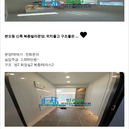
본오동 신축 복층빌라문양, 위치좋고 구조좋은 ...
분양/매매가 : 전화문의
실입주금 : 1,000만원~
구조 : 방2 화장실2 복층/테라스2