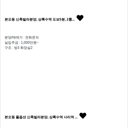
본오동 신축빌라분양, 상록수역 도보5분, 2룸...
분양/매매가 : 전화문의
실입주금 : 1,000만원~
구조 : 방3 화장실2
본오동 풀옵션 신축빌라분양, 상록수역 사리역 ...