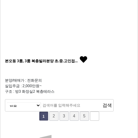
본오동 3룸, 3룸 복층빌라분양 초.중.고인접...
분양/매매가 : 전화문의
실입주금 : 2,000만원~
구조 : 방3 화장실2 복층테라스
2
3
4
5
1