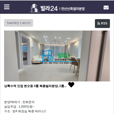
Total 69건
1 페이지
RSS
상록수역 인접 본오동 4룸 복층빌라분양, 2룸...
분양/매매가 : 전화문의
실입주금 : 1,000만원~
구조 : 방4 화장실 복층 테라스2