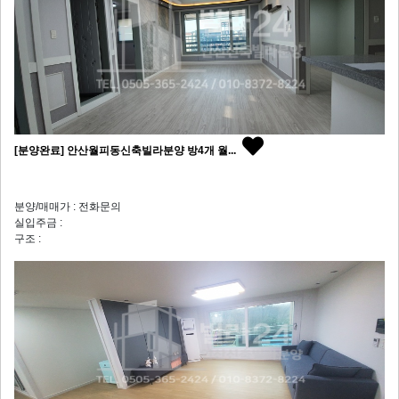
[분양완료] 안산월피동신축빌라분양 방4개 월...
분양/매매가 : 전화문의
실입주금 :
구조 :