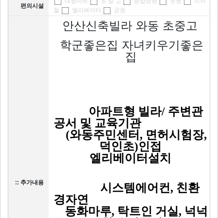
대형마트
초.중.고
종합병원
은행
지하
편의시설
철
엘리베이터
공원
안산신축빌라 와동 초중고
학
군좋은집 자녀키우기좋은
집
​ 아파트형 빌라/ 주변관
공서 및 교육기관
(와동주민센터, 면허시험장,
덕인초)인접
엘리베이터설치
:: 추가내용
시스템에어컨, 친환
경자연
동화마루, 탁트인 거실, 넉넉