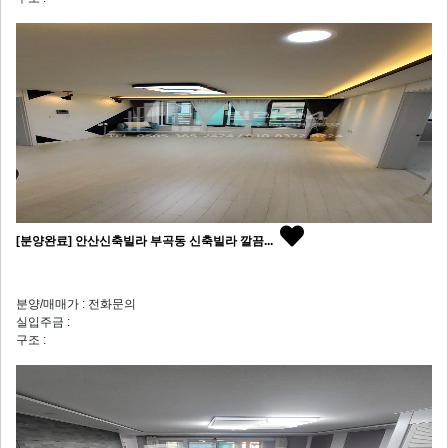
[분양완료] 안산신축빌라 부곡동 신축빌라 깔끔...
분양/매매가 : 전화문의
실입주금 :
구조 :