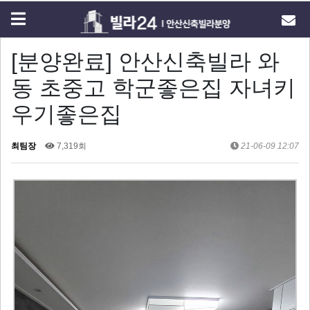
[분양완료] 안산신축빌라 와
동 초중고 학군좋은집 자녀키
우기좋은집
최팀장
7,319회
21-06-09 12:07