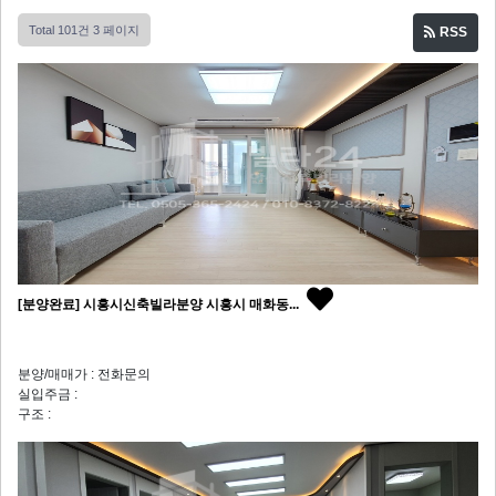
Total 101건
3 페이지
RSS
[분양완료] 시흥시신축빌라분양 시흥시 매화동...
분양/매매가 : 전화문의
실입주금 :
구조 :