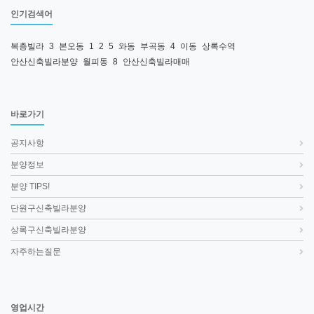
인기검색어
복층빌라
3
본오동
1
2
5
와동
부곡동
4
이동
상록수역
안산신축빌라분양
월피동
8
안산신축빌라매매
바로가기
공지사항
분양정보
분양 TIPS!
단원구신축빌라분양
상록구신축빌라분양
자주하는질문
영업시간