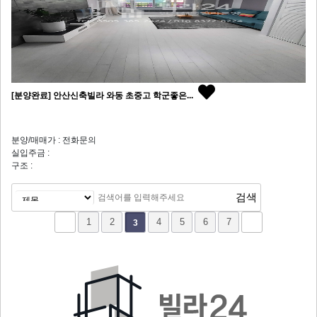
[분양완료] 안산신축빌라 와동 초중고 학군좋은...
분양/매매가 : 전화문의
실입주금 :
구조 :
1
2
4
5
6
7
3