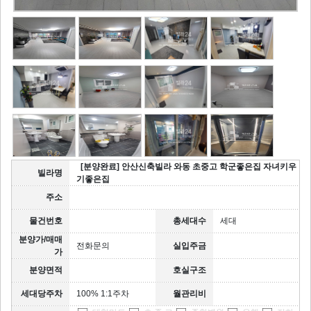
[분양완료] 안산신축빌라 와동 초중고 학군좋은집 자녀키우
빌라명
기좋은집
주소
물건번호
총세대수
세대
분양가/매매
전화문의
실입주금
가
분양면적
호실구조
세대당주차
100% 1:1주차
월관리비