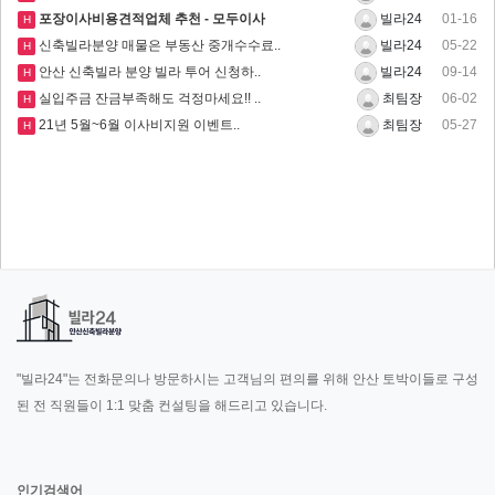
포장이사비용견적업체 추천 - 모두이사
01-16
빌라24
H
신축빌라분양 매물은 부동산 중개수수료..
05-22
빌라24
H
안산 신축빌라 분양 빌라 투어 신청하..
09-14
빌라24
H
실입주금 잔금부족해도 걱정마세요!! ..
06-02
최팀장
H
21년 5월~6월 이사비지원 이벤트..
05-27
최팀장
H
"빌라24"는 전화문의나 방문하시는 고객님의 편의를 위해 안산 토박이들로 구성
된 전 직원들이 1:1 맞춤 컨설팅을 해드리고 있습니다.
인기검색어