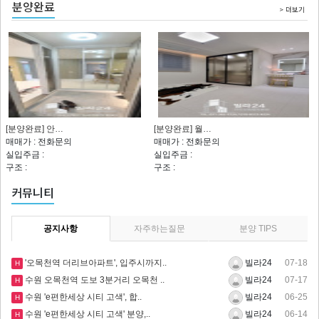
분양완료
> 더보기
[분양완료] 안…
[분양완료] 월…
매매가 : 전화문의
매매가 : 전화문의
실입주금 :
실입주금 :
구조 :
구조 :
커뮤니티
공지사항
자주하는질문
분양 TIPS
'오목천역 더리브아파트', 입주시까지..
07-18
빌라24
H
수원 오목천역 도보 3분거리 오목천 ..
07-17
빌라24
H
​수원 'e편한세상 시티 고색', 합..
06-25
빌라24
H
수원 'e편한세상 시티 고색' 분양,..
06-14
빌라24
H