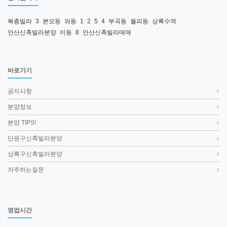
복층빌라
3
본오동
와동
1
2
5
4
부곡동
월피동
상록수역
안산신축빌라분양
이동
8
안산신축빌라매매
바로가기
공지사항
분양정보
분양 TIPS!
단원구신축빌라분양
상록구신축빌라분양
자주하는질문
영업시간