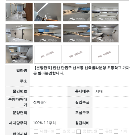
[분양완료] 안산 단원구 선부동 신축빌라분양 초등학교 가까
빌라명
운 빌라분양합니다.
주소
물건번호
총세대수
세대
분양가/매매
전화문의
실입주금
가
분양면적
호실구조
세대당주차
100% 1:1주차
월관리비
대형마트
초.중.고
종합병원
은행
지하
편의시설