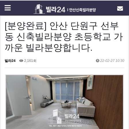
[분양완료] 안산 단원구 선부
동 신축빌라분양 초등학교 가
까운 빌라분양합니다.
빌라24
2,161회
22-02-27 10:30