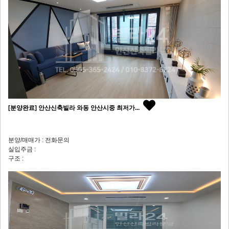
[분양완료] 안산신축빌라 와동 안산시중 최저가...
분양/매매가 : 전화문의
실입주금 :
구조 :