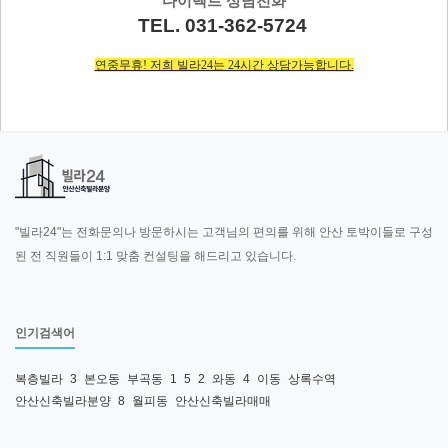
다이렉트 상담전화
TEL. 031-362-5724
연중무휴! 저희 빌라24는 24시간 상담가능합니다.
"빌라24"는 전화문의나 방문하시는 고객님의 편의를 위해 안산 토박이들로 구성
된 전 직원들이 1:1 맞춤 컨설팅을 해드리고 있습니다.
인기검색어
복층빌라
3
본오동
부곡동
1
5
2
와동
4
이동
상록수역
안산신축빌라분양
8
월피동
안산신축빌라매매