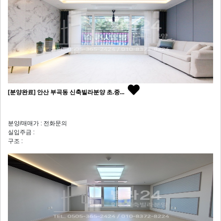
[분양완료] 안산 부곡동 신축빌라분양 초.중...
분양/매매가 : 전화문의
실입주금 :
구조 :