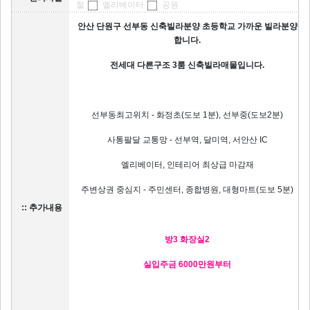
철
엘리베이터
공원
안산 단원구 선부동 신축빌라분양 초등학교 가까운 빌라분양
합니다.
전세대 다른구조 3룸 신축빌라매물입니다.
선부동최고위치 - 화정초(도보 1분), 선부중(도보2분)
사통팔달 교통망 - 선부역, 달미역, 서안산 IC
엘리베이터, 인테리어 최상급 마감재
주변상권 중심지 - 주민센터, 종합병원, 대형마트(도보 5분)
:: 추가내용
방3 화장실2
실입주금 6000만원부터