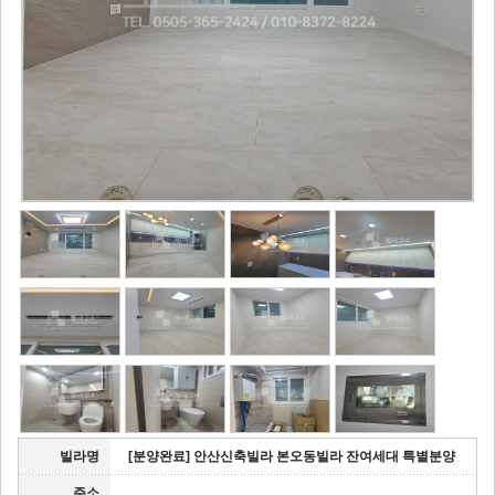
빌라명
[분양완료] 안산신축빌라 본오동빌라 잔여세대 특별분양
주소