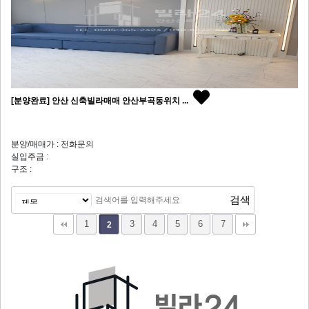
[분양완료] 안산 신축빌라매매 안산부곡동위치 ...
분양/매매가 : 전화문의
실입주금 :
구조 :
1
3
4
5
6
7
2