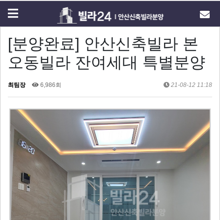
[분양완료] 안산신축빌라 본
오동빌라 잔여세대 특별분양
최팀장
6,986회
21-08-12 11:18