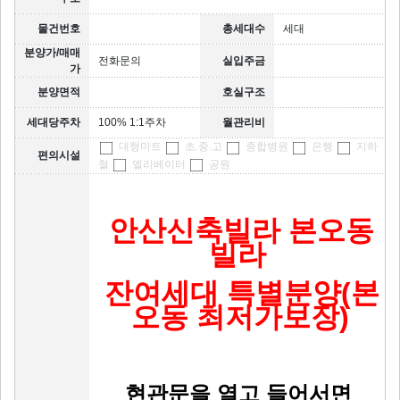
물건번호
총세대수
세대
분양가/매매
전화문의
실입주금
가
분양면적
호실구조
세대당주차
100% 1:1주차
월관리비
대형마트
초.중.고
종합병원
은행
지하
편의시설
철
엘리베이터
공원
안산신축빌라 본오동
빌라
잔여세대 특별분양(본
오동 최저가보장)
현관문을 열고 들어서면