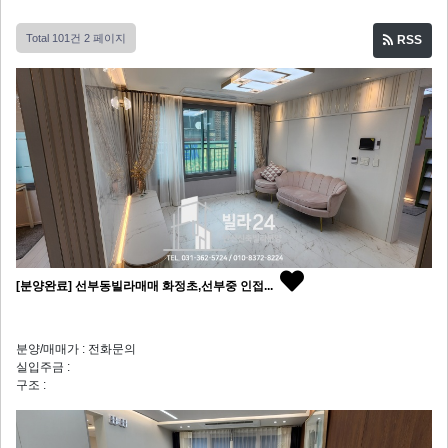
Total 101건
2 페이지
RSS
[분양완료] 선부동빌라매매 화정초,선부중 인접...
분양/매매가 : 전화문의
실입주금 :
구조 :