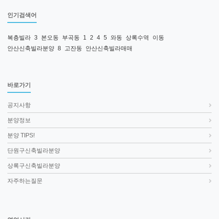
인기검색어
복층빌라
3
본오동
부곡동
1
2
4
5
와동
상록수역
이동
안산신축빌라분양
8
고잔동
안산신축빌라매매
바로가기
공지사항
분양정보
분양 TIPS!
단원구신축빌라분양
상록구신축빌라분양
자주하는질문