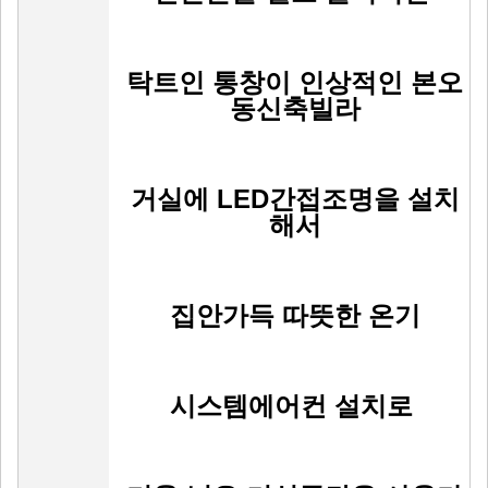
탁트인 통창이 인상적인 본오
동신축빌라
거실에 LED간접조명을 설치
해서
집안가득 따뜻한 온기
시스템에어컨 설치로