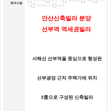
대형마트
초.중.고
종합병원
은행
지하
편의시설
철
엘리베이터
공원
안산신축빌라 분양
선부역
역세권빌라
서해선 선부역을 중심으로 형성된
선부광장 근처 주택가에 위치
3룸으로 구성된 신축빌라