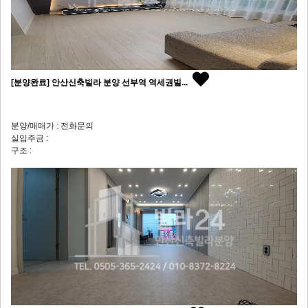
[분양완료] 안산신축빌라 분양 선부역 역세권빌...
분양/매매가 : 전화문의
실입주금 :
구조 :