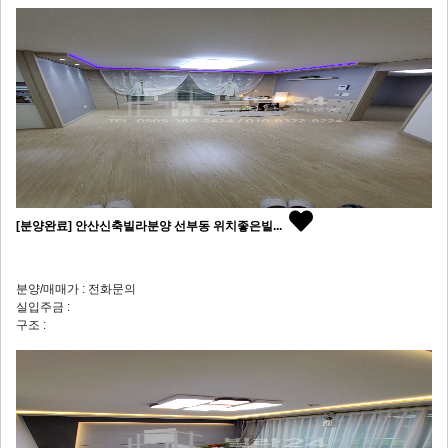
[분양완료] 안산신축빌라분양 선부동 위치좋은빌...
분양/매매가 : 전화문의
실입주금 :
구조 :