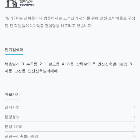
"빌라24"는 전화문의나 방문하시는 고객님의 편의를 위해 안산 토박이들로 구성
된 전 직원들이 1:1 맞춤 컨설팅을 해드리고 있습니다.
인기검색어
복층빌라
3
부곡동
2
1
본오동
4
와동
상록수역
5
안산신축빌라분양
8
이동
고잔동
안산신축빌라매매
바로가기
공지사항
분양정보
분양 TIPS!
단원구신축빌라분양