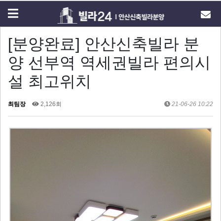
[분양완료] 안산신축빌라 분
양 선부역 역세권빌라 편의시
설 최고위치
최팀장
2,126회
21-06-26 10:22