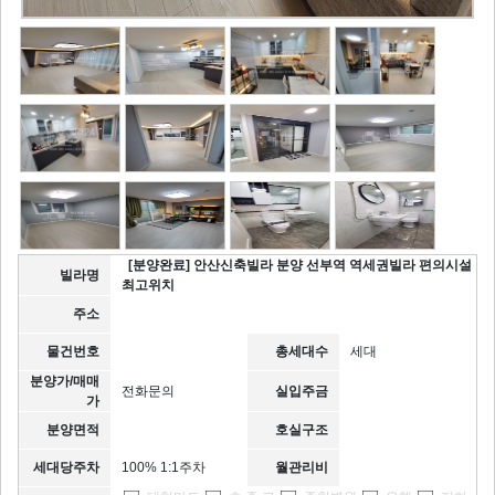
[분양완료] 안산신축빌라 분양 선부역 역세권빌라 편의시설
빌라명
최고위치
주소
물건번호
총세대수
세대
분양가/매매
전화문의
실입주금
가
분양면적
호실구조
세대당주차
100% 1:1주차
월관리비