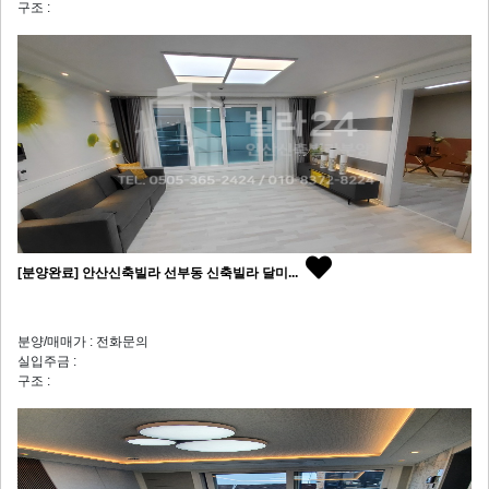
구조 :
[분양완료] 안산신축빌라 선부동 신축빌라 달미...
분양/매매가 : 전화문의
실입주금 :
구조 :