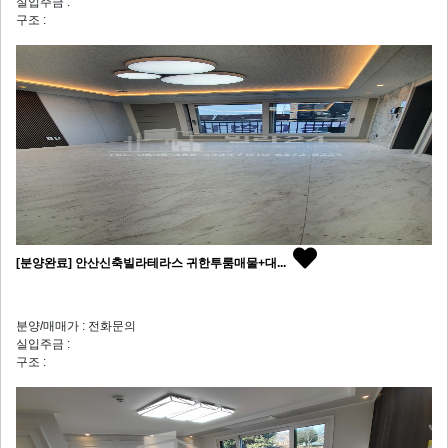
실입주금 :
구조 :
[분양완료] 안산신축빌라테라스 귀한투룸매물+대...
분양/매매가 : 전화문의
실입주금 :
구조 :