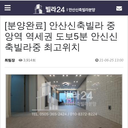
[분양완료] 안산신축빌라 중
앙역 역세권 도보5분 안신신
축빌라중 최고위치
최팀장
3,914회
21-06-25 13:00