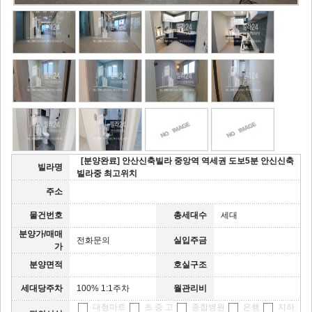
[분양완료] 안산신축빌라 중앙역 역세권 도보5분 안신신축
빌라명
빌라중 최고위치
주소
물건번호
총세대수
세대
분양가/매매
전화문의
실입주금
가
분양면적
호실구조
세대당주차
100% 1:1주차
월관리비
대형마트
초.중.고
종합병원
은행
지하