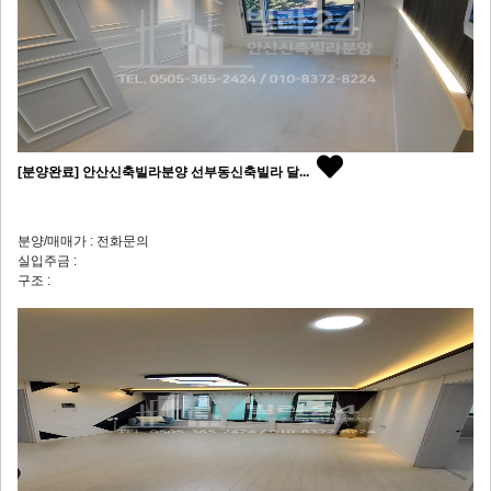
[분양완료] 안산신축빌라분양 선부동신축빌라 달...
분양/매매가 : 전화문의
실입주금 :
구조 :