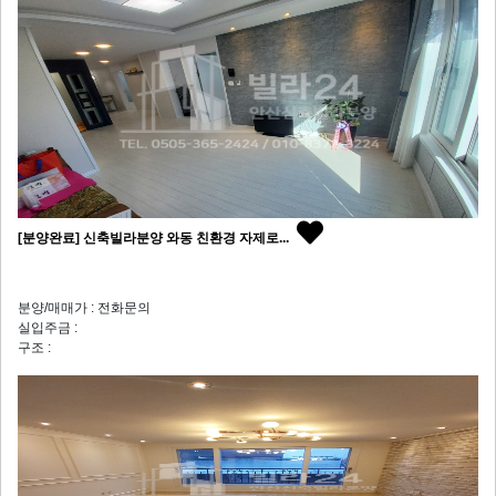
[분양완료] 신축빌라분양 와동 친환경 자제로...
분양/매매가 : 전화문의
실입주금 :
구조 :