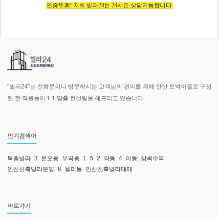
연중무휴! 저희 빌라24는 24시간 상담가능합니다.
"빌라24"는 전화문의나 방문하시는 고객님의 편의를 위해 안산 토박이들로 구성
된 전 직원들이 1:1 맞춤 컨설팅을 해드리고 있습니다.
인기검색어
복층빌라
3
본오동
부곡동
1
5
2
와동
4
이동
상록수역
안산신축빌라분양
8
월피동
안산신축빌라매매
바로가기