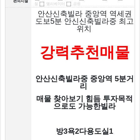
편의시설
철
엘리베이터
공원
안산신축빌라 중앙역 역세권
도보5분 안신신축빌라중 최고
위치
강력추천매물
안산신축빌라중 중앙역 5분거
리
매물 찾아보기 힘듬 투자목적
으로도 가능한빌라
방3욕2다용도실1